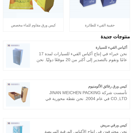
حقيبة القيء للطائرة
كيس ورق مقاوم للماء مخصص
منتوجات جديدة
أكياس القيء للسيارة
نحن خبراء في إنتاج أكياس القيء للسيارات لمدة 17
عامًا ونقوم بالتصدير إلى أكثر من 20 موقعًا دوليًا. نحن
نسعى لتحقيق أسهل المنتجات الممتعة، وفخر العملاء
هو أكبر متعة لدينا. نرحب ترحيبًا حارًا بالأصدقاء من
جميع مناحي أنماط الحياة لزيارة الأعمال التجارية
والتحقق منها والتفاوض بشأنها، ونأمل حقًا أن نفوز
كيس ورق رقائق الألومنيوم
معك!
تأسست شركة JINAN MEICHEN PACKING
CO.,LTD في عام 2004. نحن نقطة محورية في
تصنيع جميع أنواع الأكياس الورقية، مثل أكياس ورق
رقائق الألومنيوم، وأكياس الخدمة الورقية، وأكياس
الهدايا، والأكياس الورقية، وما إلى ذلك. نحن ننتج سلعًا
عالية الجودة ونوفر خدمة النقل المناسبة للعديد من
كيس ورقي مريض
الشركات في جميع أنحاء العالم ونحافظ على أعلى
نحن محترفون في إنتاج الأكياس الورقية المريضة