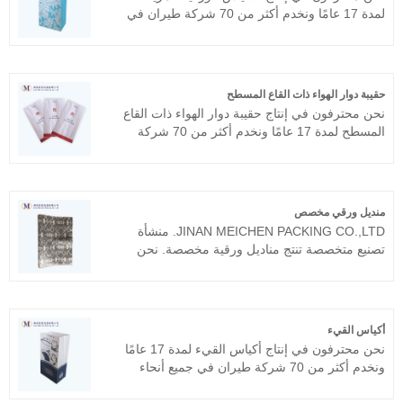
مستوى من التشغيل معهم لسنوات عديدة.
لمدة 17 عامًا ونخدم أكثر من 70 شركة طيران في
جميع أنحاء العالم، مثل طيران كاثي باسيفيك،
الخطوط الجوية السنغافورية، طيران الإمارات،
الخطوط الجوية الأمريكية، خطوط دلتا الجوية، إلخ.
نأمل أن نصبح شريكك على المدى الطويل في الصين.
حقيبة دوار الهواء ذات القاع المسطح
نحن محترفون في إنتاج حقيبة دوار الهواء ذات القاع
المسطح لمدة 17 عامًا ونخدم أكثر من 70 شركة
طيران في جميع أنحاء العالم، مثل طيران كاثي
باسيفيك، الخطوط الجوية السنغافورية، طيران
الإمارات، الخطوط الجوية الأمريكية، خطوط دلتا
الجوية. إلخ. نأمل أن نصبح شريكك على المدى
منديل ورقي مخصص
الطويل في الصين.
JINAN MEICHEN PACKING CO.,LTD. منشأة
تصنيع متخصصة تنتج مناديل ورقية مخصصة. نحن
نفترض أن الدرجة الأولى للمنتج هي وجود مصنع، لذلك
نربط أهمية كبيرة بجودة المنتج. إن مناديل الورق
المغطاة بالهواء لدينا موثوقة ونأمل أن نتمكن من
التعاون معك لفترة طويلة.
أكياس القيء
نحن محترفون في إنتاج أكياس القيء لمدة 17 عامًا
ونخدم أكثر من 70 شركة طيران في جميع أنحاء
العالم، مثل الخطوط الجوية القطرية، خطوط دلتا
الجوية، إلخ. نحن نتوقع أن نصبح شريكك على المدى