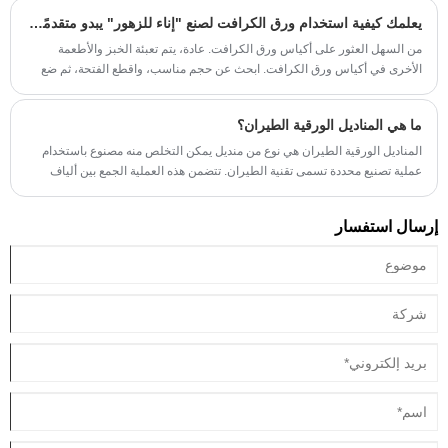
يعلمك كيفية استخدام ورق الكرافت لصنع "إناء للزهور" يبدو متقدمًا للغاية
من السهل العثور على أكياس ورق الكرافت. عادة، يتم تعبئة الخبز والأطعمة
الأخرى في أكياس ورق الكرافت. ابحث عن حجم مناسب، واقطع الفتحة، ثم ضع
أصيص الزهور البلاستيكي فيها.
ما هي المناديل الورقية الطيران؟
المناديل الورقية الطيران هي نوع من منديل يمكن التخلص منه مصنوع باستخدام
عملية تصنيع محددة تسمى تقنية الطيران. تتضمن هذه العملية الجمع بين ألياف
الهواء واللب لإنشاء مادة مع خصائص مماثلة للمنسوجات التقليدية أو القماش. فيما
يلي الميزات الرئيسية وجوانب المناديل الورقية الطيران:
إرسال استفسار