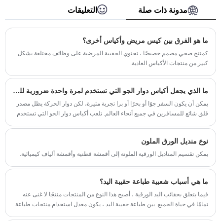
الطويل في الصين.
مدونة ذات صلة
التعليقات
ما هو الفرق بين كيس مريض وأكياس أخرى؟
كمنتج صحي مصمم خصيصًا ، تحتوي الحقيبة المرضية على وظائف مختلفة بشكل
كبير من منتجات الأكياس العادية.
ما الذي يجعل أكياس دوار الجو التي تستخدم لمرة واحدة ضرورية للسفر الآمن والمريح؟
يمكن أن يكون السفر جوًا أو بحرًا أو برا تجربة مثيرة، لكن دوار الحركة يظل مصدر
قلق شائع للمسافرين في جميع أنحاء العالم. تلعب أكياس دوار الجو التي تستخدم
لمرة واحدة دورًا حاسمًا في الحفاظ على النظافة والراحة وراحة البال أثناء
الرحلات. سواء كنت على متن الطائرات أو الحافلات أو السفن السياحية أو حتى في
نوع منديل الورق الملون
بيئات الرعاية الصحية، تساعد هذه المنتجات البسيطة والفعالة في إدارة الانزعاج
غير المتوقع بكفاءة.
يمكن تقسيم المناديل الورقية الملونة إلى أقمشة قطنية وأقمشة ألياف كيميائية.
ما هي أسباب شعبية طباعة حقيبة اليد؟
فيما يتعلق بحقائب اليد الورقية ، أصبح هذا النوع من المنتجات منتجًا لا غنى عنه
تمامًا في حياة الجميع. بين طباعة حقيبة اليد ، يكون معدل استخدام منتجات طباعة
حقيبة اليد عالية نسبيًا.