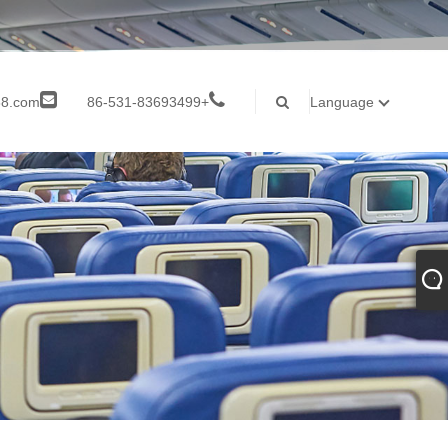
8.com
+86-531-83693499
Language