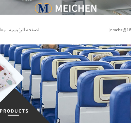
الصفحة الرئيسية
معل
jnmcbz@18