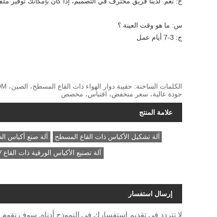
ج: نعم. لدينا فريق محترف في التصميم، إذا كان بإمكانك توفير ملف
س: ما هو وقت العينة ؟
ج: 3-7 أيام عمل
جودة عالية، سعر منخفض، اقتباس، مخصص
علامة المنتج
آلة تشكيل الأكياس ذات القاع المسطح
آلة صنع أكياس الط
آلة تصنيع الأكياس الورقية ذات القاع V
إرسال استفسار
لا تتردد في تقديم استفسارك في النموذج أدناه. سوف نقوم بالرد ع