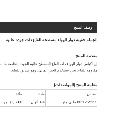
وصف المنتج
الجملة حقيبة دوار الهواء مسطحة القاع ذات جودة عالية
مقدمة المنتج
إن أكياس دوار الهواء ذات القاع المسطح عالية الجودة الخاصة بنا مص
مقاومة للماء. نحن نستخدم الحبر المائي، وهو صديق للبيئة.
معلمة المنتج (المواصفات)
مقاس
مادة
مادة
237*125*80 مللي متر
1-4 ألوان
60 جرامًا من الورق الأبيض + 15 جرامًا من البولي إيثيلين