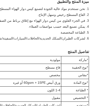
ميزة المنتج والتطبيق
1. نحن نستخدم مواد عالية الجودة لتصنيع كيس دوار الهواء المسطح - ورق بولي مصفح باللون الأبيض أو الطبيعي.
2. القاع المسطح رخيص وسهل الإنتاج.
3. في الجزء العلوي من كيس دوار الهواء مع إغلاق برباط من الصفيح أو مشبك رأسي لجعل الكيس قابلاً لإعادة الاستخدام وإعادة الإغلاق
4. يمكن تصنيع البعد حسب مواصفات العملاء.
5. الطباعة المخصصة
6. لشركات الطيران/السكك الحديدية/الحافلات/السيارات/السفينة/نفايات المستشفيات
تفاصيل المنتج
*ماركة
مولودية
*نوع الحقيبة
قاع مسطح
*مقاس
مخصص
*نوع المادة
ورق أبيض 60gsm + 15PE أو غيره
* الطباعة
1-4 اللون
* التخصيص
مقبول
*يستخدم
لشركات الطيران/السكك الحديدية/الحافلات/ا