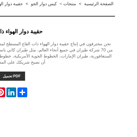
الصفحة الرئيسية
>
منتجات
>
كيس دوار الجو
>
حقيبة دوار ال
حقيبة دوار الهواء 
من 70 شركة طيران في جميع أنحاء العالم، مثل طيران كاثي با
السنغافورية، طيران الإمارات، الخطوط الجوية الأمريكية، خطوط دل
أن نصبح شريكك على المد
PDF تحميل
est
LinkedIn
Share