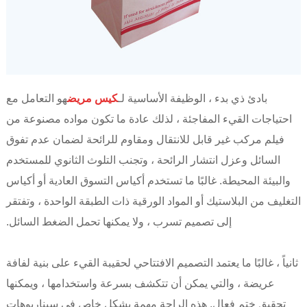
بادئ ذي بدء ، الوظيفة الأساسية لـ
كيس مريض
هو التعامل مع
احتياجات القيء المفاجئة ، لذلك عادة ما تكون مواده مصنوعة من
فيلم مركب غير قابل للانتقال ومقاوم للرائحة لضمان عدم تفوق
السائل وعزل انتشار الرائحة ، وتجنب التلوث الثانوي للمستخدم
والبيئة المحيطة. غالبًا ما تستخدم أكياس التسوق العادية أو أكياس
التغليف من البلاستيك أو المواد الورقية ذات الطبقة الواحدة ، وتفتقر
إلى تصميم تسرب ، ولا يمكنها تحمل الضغط السائل.
ثانياً ، غالبًا ما يعتمد التصميم الافتتاحي لحقيبة القيء على بنية لفافة
عريضة ، والتي يمكن أن تتكشف بسرعة واستخدامها ، ويمكنها
تحقيق ختم فعال. هذه الراحة مهمة بشكل خاص في سيناريوهات