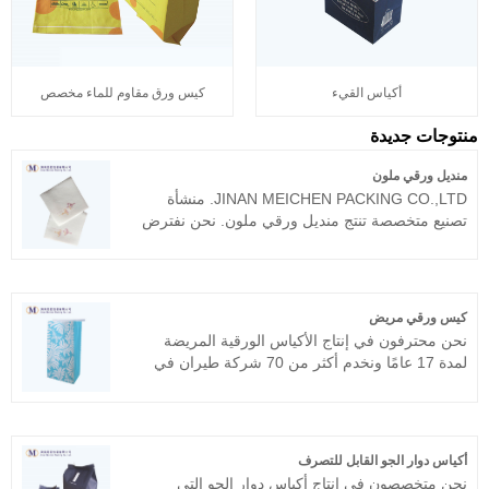
كيس ورق مقاوم للماء مخصص
أكياس القيء
منتوجات جديدة
منديل ورقي ملون
JINAN MEICHEN PACKING CO.,LTD. منشأة
تصنيع متخصصة تنتج منديل ورقي ملون. نحن نفترض
أن الدرجة الأولى للمنتج هي أنماط حياة المصنع، لذلك
نحن نربط أهمية رائعة بجودة المنتج. إن منديلنا
الورقي المغطى بالهواء موثوق به ونأمل أن نتمكن من
التعاون معك لفترة طويلة.
كيس ورقي مريض
نحن محترفون في إنتاج الأكياس الورقية المريضة
لمدة 17 عامًا ونخدم أكثر من 70 شركة طيران في
جميع أنحاء العالم، مثل طيران كاثي باسيفيك،
الخطوط الجوية السنغافورية، طيران الإمارات،
الخطوط الجوية الأمريكية، خطوط دلتا الجوية، إلخ.
نأمل أن نصبح شريكك على المدى الطويل في الصين.
أكياس دوار الجو القابل للتصرف
نحن متخصصون في إنتاج أكياس دوار الجو التي