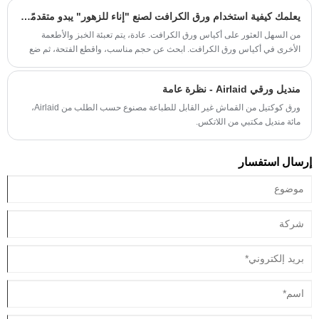
يعلمك كيفية استخدام ورق الكرافت لصنع "إناء للزهور" يبدو متقدمًا للغاية
من السهل العثور على أكياس ورق الكرافت. عادة، يتم تعبئة الخبز والأطعمة
الأخرى في أكياس ورق الكرافت. ابحث عن حجم مناسب، واقطع الفتحة، ثم ضع
أصيص الزهور البلاستيكي فيها.
منديل ورقي Airlaid - نظرة عامة
ورق كوكتيل من القماش غير القابل للطباعة مصنوع حسب الطلب من Airlaid،
مائة منديل مكتبي من اللاتكس.
إرسال استفسار