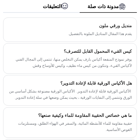
هو أكبر متعة لدينا. نرحب ترحيبًا حارًا بالأصدقاء من
جميع مناحي أنماط الحياة لزيارة الأعمال التجارية
مدونة ذات صلة
التعليقات
والتحقق منها والتفاوض بشأنها، ونأمل حقًا أن نفوز
معك!
منديل ورقي ملون
يقدم هذا المقال المناديل الملونة بالتفصيل.
كيس القيء المحمول القابل للتصرف؟
يوفر نموذج المنفعة أكياس بارف يمكن التخلص منها، تنتمي إلى المجال الفني
لأكياس القيء، وتتكون من كيس ماء نظيف، وكيس للأوساخ وقش.
هل الأكياس الورقية قابلة لإعادة التدوير؟
‌ الأكياس الورقية قابلة لإعادة التدوير. ‌ الأكياس الورقية مصنوعة بشكل أساسي من
الورق وتنتمي إلى النفايات الورقية ، بحيث يمكن وضعها في سلة إعادة التدوير.
ما هي خصائص الحقيبة المقاومة للماء وكيفية صنعها؟
حقيبة مقاومة للماء للأنشطة المائية، والسفر في الهواء الطلق، ومستلزمات
الغوص الأساسية.