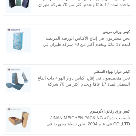
واحدة لمدة 17 عامًا ونخدم أكثر من 70 شركة طيران
في جميع أنحاء العالم، مثل طيران الإمارات، الخطوط
الجوية القطرية، خطوط دلتا الجوية، إلخ. نحن نتطلع
إلى أن نكون رفيقك لفترة طويلة في الصين.
كيس ورقي مريض
نحن محترفون في إنتاج الأكياس الورقية المريضة
لمدة 17 عامًا ونخدم أكثر من 70 شركة طيران في
جميع أنحاء العالم، مثل طيران كاثي باسيفيك،
الخطوط الجوية السنغافورية، طيران الإمارات،
الخطوط الجوية الأمريكية، خطوط دلتا الجوية، إلخ.
نأمل أن نصبح شريكك على المدى الطويل في الصين.
كيس دوار الهواء السفلي
نحن متخصصون في إنتاج أكياس دوار الهواء ذات القاع
السفلي لمدة 17 عامًا ونخدم أكثر من 70 شركة
طيران في جميع أنحاء العالم، مثل طيران كاثي
باسيفيك، الخطوط الجوية السنغافورية، طيران
الإمارات، الخطوط الجوية الأمريكية، خطوط دلتا
الجوية، إلخ. نحن نسعى للحصول على منتجات عالية
كيس ورق رقائق الألومنيوم
الجودة، رضا العملاء هو أكبر متعة لنا.
تأسست شركة JINAN MEICHEN PACKING
CO.,LTD في عام 2004. نحن نقطة محورية في
تصنيع جميع أنواع الأكياس الورقية، مثل أكياس ورق
رقائق الألومنيوم، وأكياس الخدمة الورقية، وأكياس