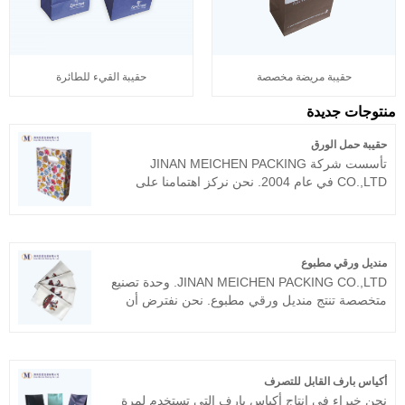
حقيبة مريضة مخصصة
حقيبة القيء للطائرة
منتوجات جديدة
حقيبة حمل الورق
تأسست شركة JINAN MEICHEN PACKING
CO.,LTD في عام 2004. نحن نركز اهتمامنا على
تصنيع جميع أنواع الأكياس الورقية، مثل حقيبة حمل
الورق، وحقيبة الهدايا، وحقيبة الورق، وما إلى ذلك.
نحن ننتج منتجات رائعة للغاية ونوفر الخدمة المناسبة
للعديد من الوكالات في جميع أنحاء العالم ونجري
منديل ورقي مطبوع
عمليات مناسبة معهم لسنوات عديدة، ولم تحدث أي
JINAN MEICHEN PACKING CO.,LTD. وحدة تصنيع
شكاوى كبيرة على الإطلاق.
متخصصة تنتج منديل ورقي مطبوع. نحن نفترض أن
متعة المنتج هي وجود مصنع، لذلك نربط أهمية
ملحوظة بجودة المنتج. إن منديلنا الورقي المغطى
بالهواء موثوق به ونأمل أن نتمكن من التعاون معك
لفترة طويلة.
أكياس بارف القابل للتصرف
نحن خبراء في إنتاج أكياس بارف التي تستخدم لمرة