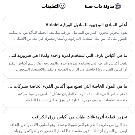
الهدايا، والأكياس الورقية، وما إلى ذلك. نحن ننتج سلعًا
مدونة ذات صلة
التعليقات
عالية الجودة ونوفر خدمة النقل المناسبة للعديد من
الشركات في جميع أنحاء العالم ونحافظ على أعلى
مستوى من التشغيل معهم لسنوات عديدة.
أعلى المبادئ التوجيهية للمناديل الورقية Airlaid
نقوم بتخزين مخزون كبير من المناديل الورقية بتكاليف الجملة للتأكد من أنه يمكنك
العثور على كل من تلك المناديل المرغوبة وبأسعار معقولة في عدد من الأشكال
التي تناسب متطلبات شركتك بشكل مثالي.
ما هي أكياس بارف التي تستخدم لمرة واحدة ولماذا هي ضرورية للسفر والاستخدام الطبي
تلعب أكياس البارف التي تستخدم لمرة واحدة، والمعروفة أيضًا باسم أكياس التقيؤ
أو أكياس القيء، دورًا حاسمًا في الرعاية الصحية والنقل والاستعداد الشخصي
لحالات الطوارئ. صُممت هذه الأكياس ذات الاستخدام الواحد لمنع الانسكابات
والروائح والتلوث، وتُستخدم على نطاق واسع في المستشفيات وسيارات الإسعاف
ما هي المواد الخاصة التي تصنع منها أكياس القيء الخاصة بشركات الطيران؟
والطائرات وحتى المركبات العائلية. يستكشف هذا الدليل الشامل ماهية أكياس
البارف التي تستخدم لمرة واحدة، وكيفية عملها، وتطبيقاتها الرئيسية، وأنواع
تُصنع أكياس القيء الخاصة بشركات الطيران بشكل أساسي من مواد مركبة
المواد، والاعتبارات البيئية، وكيفية اختيار الحل المناسب لسيناريوهات مختلفة.
متعددة الطبقات، ويكون جوهرها عبارة عن ورق مطلي خصيصًا للطعام.
تسلط المقالة أيضًا الضوء على رؤى الصناعة من شركة Jinan Meichen Packing
Co.,Ltd، وهي شركة متخصصة في تصنيع منتجات التعبئة والتغليف التي تستخدم
تخزين قطعة أثرية-ثلاث طيات من أكياس ورق الكرافت
لمرة واحدة.
هذا النوع من طريقة الطي هو أكثر شيوعًا وجمالاً، وهو أسلوب الأدب والفن. الحافة
ليس من السهل أن تتلف، فهي مناسبة جدًا لحمل الخضروات والفواكه والوجبات