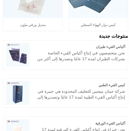
كيس دوار الهواء السفلي
منديل ورقي ملون
منتوجات جديدة
أكياس القيء طيران
نحن متخصصون في إنتاج أكياس القيء الخاصة
بشركات الطيران لمدة 17 عامًا ونصدرها إلى أكثر من
20 دولة. نحن نسعى للحصول على منتجات عالية
الجودة، ورضا العملاء هو أكبر متعة لدينا. نرحب ترحيبًا
حارًا بالأصدقاء من جميع مناحي الحياة لزيارة الأعمال
التجارية والتحقيق فيها والتفاوض بشأنها، ونأمل
كيس القيء الطبي
مخلصين أن نفوز معك!
شركة جينان ميشين للتغليف المحدودة هي خبيرة في
إنتاج أكياس القيء الطبية لمدة 17 عامًا وتصديرها إلى
أكثر من 20 دولة. نحن نسعى لتحقيق أسهل المنتجات
وأفضلها، فرحة العملاء هي أكبر متعة لدينا. نرحب
ترحيبًا حارًا بالأصدقاء من جميع مناحي الوجود لزيارة
الأعمال التجارية والتحقق منها والتفاوض بشأنها، ونأمل
أكياس القيء الورقية
فعليًا في الفوز معك!
نحن خبراء في إنتاج أكياس القيء الورقية لمدة 17