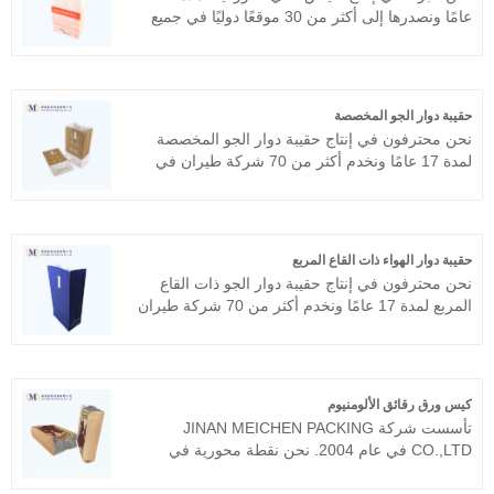
عامًا ونصدرها إلى أكثر من 30 موقعًا دوليًا في جميع
أنحاء العالم، مثل الولايات المتحدة والمملكة المتحدة
وغيرها. نحن نلتزم بروح السعي للعيش بغرامة
مفرطة واكتسبنا ثقة العملاء. نحن نرحب ترحيبا حارا
بمفاوضات المؤسسات التجارية مع العملاء القدامى
حقيبة دوار الجو المخصصة
والمحتملين.
نحن محترفون في إنتاج حقيبة دوار الجو المخصصة
لمدة 17 عامًا ونخدم أكثر من 70 شركة طيران في
جميع أنحاء العالم، مثل طيران كاثي باسيفيك،
الخطوط الجوية السنغافورية، طيران الإمارات،
الخطوط الجوية الأمريكية، خطوط دلتا الجوية، إلخ.
نحن نتوقع أن نصبح شريكك على المدى الطويل في
حقيبة دوار الهواء ذات القاع المربع
الصين.
نحن محترفون في إنتاج حقيبة دوار الجو ذات القاع
المربع لمدة 17 عامًا ونخدم أكثر من 70 شركة طيران
في جميع أنحاء العالم، مثل طيران كاثي باسيفيك،
الخطوط الجوية السنغافورية، طيران الإمارات،
الخطوط الجوية الأمريكية، خطوط دلتا الجوية. إلخ.
نحن نتوقع أن نصبح شريكك على المدى الطويل في
كيس ورق رقائق الألومنيوم
الصين.
تأسست شركة JINAN MEICHEN PACKING
CO.,LTD في عام 2004. نحن نقطة محورية في
تصنيع جميع أنواع الأكياس الورقية، مثل أكياس ورق
رقائق الألومنيوم، وأكياس الخدمة الورقية، وأكياس