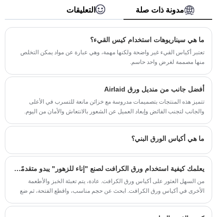
الهدايا، والأكياس الورقية، وما إلى ذلك. نحن ننتج سلعًا
مدونة ذات صلة
التعليقات
عالية الجودة ونوفر خدمة النقل المناسبة للعديد من
الشركات في جميع أنحاء العالم ونحافظ على أعلى
مستوى من التشغيل معهم لسنوات عديدة.
ما هي سيناريوهات استخدام كيس القيء؟
تعتبر أكياس القيء غير واضحة ولكنها مهمة، وهي عبارة عن مواد يمكن التخلص
منها مصممة لغرض واحد حاسم.
أفضل جانب من منديل ورق Airlaid
تتميز هذه المنتجات بتصميمات مدروسة مع خزائن مانعة للتسرب في الأعلى
والجانب لتجنب الفائض وإبعاد العميل عن الشعور بالانتعاش والأمان من اليوم.
ما هي أكياس الورق البني؟
يعلمك كيفية استخدام ورق الكرافت لصنع "إناء للزهور" يبدو متقدمًا للغاية
من السهل العثور على أكياس ورق الكرافت. عادة، يتم تعبئة الخبز والأطعمة
الأخرى في أكياس ورق الكرافت. ابحث عن حجم مناسب، واقطع الفتحة، ثم ضع
أصيص الزهور البلاستيكي فيها.