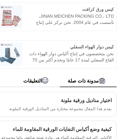
كيس ورق كرافت
JINAN MEICHEN PACKING CO.، LTD،
تأسست في عام 2004. نحن نركز على إنتاج
جميع أنواع الأكياس الورقية، مثل حقيبة ورق
الكرافت، وحقيبة المختبر، وحقيبة المقبض وما
إلى ذلك. نحن ننتج منتجات عالية الجودة ونقدم
كيس دوار الهواء السفلي
خدمة جيدة للعديد من الشركات في جميع أنحاء
العالم ونحافظ على التشغيل الجيد معهم لسنوات
نحن متخصصون في إنتاج أكياس دوار الهواء ذات
عديدة، ولم تحدث شكاوى كبيرة أبدًا.
القاع السفلي لمدة 17 عامًا ونخدم أكثر من 70
شركة طيران في جميع أنحاء العالم، مثل طيران
كاثي باسيفيك، الخطوط الجوية السنغافورية،
طيران الإمارات، الخطوط الجوية الأمريكية،
مدونة ذات صلة
التعليقات
خطوط دلتا الجوية، إلخ. نحن نسعى للحصول
على منتجات عالية الجودة، رضا العملاء هو أكبر
متعة لنا.
اختيار مناديل ورقية ملونة
يقدم هذا المقال مجموعة مختارة من المناديل الورقية الملونة.
كيفية وضع أكياس النفايات الورقية المقاومة للماء
الأكياس الورقية المقاومة للماء هي مادة تعبئة شائعة، ولها مجموع