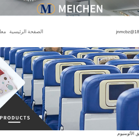
الصفحة الرئيسية
معل
jnmcbz@18
الألومنيوم