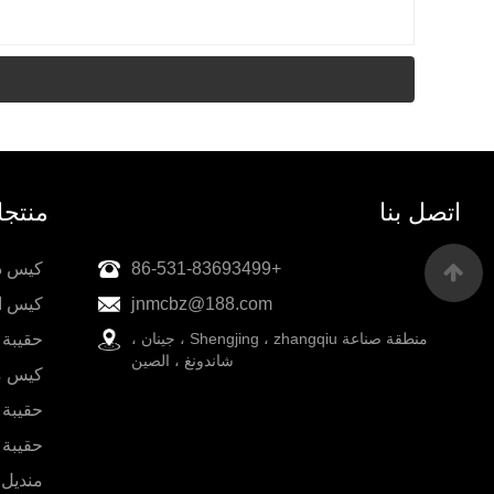
اتصل بنا
منتج
+86-531-83693499
كيس دو
jnmcbz@188.com
كيس ا
منطقة صناعة Shengjing ، zhangqiu ، جينان ،
حقيبة 
شاندونغ ، الصين
كيس م
حقيبة
حقيبة 
منديل ورق