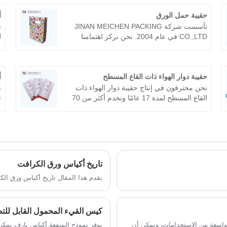
حقيبة حمل الورق
أ
تأسست شركة JINAN MEICHEN PACKING
ن
CO.,LTD في عام 2004. نحن نركز اهتمامنا
على تصنيع جميع أنواع الأكياس الورقية، مثل
ش
حقيبة حمل الورق، وحقيبة الهدايا، وحقيبة الورق،
ا
وما إلى ذلك. نحن ننتج منتجات رائعة للغاية
ا
حقيبة دوار الهواء ذات القاع المسطح
أ
ونوفر الخدمة المناسبة للعديد من الوكالات في
ل
جميع أنحاء العالم ونجري عمليات مناسبة معهم
نحن محترفون في إنتاج حقيبة دوار الهواء ذات
ن
لسنوات عديدة، ولم تحدث أي شكاوى كبيرة على
القاع المسطح لمدة 17 عامًا ونخدم أكثر من 70
الإطلاق.
شركة طيران في جميع أنحاء العالم، مثل طيران
كاثي باسيفيك، الخطوط الجوية السنغافورية،
ط
طيران الإمارات، الخطوط الجوية الأمريكية،
ا
خطوط دلتا الجوية. إلخ. نأمل أن نصبح شريكك
ا
على المدى الطويل في الصين.
ش
تاريخ أكياس ورق الكرافت
يقدم هذا المقال تاريخ أكياس ورق الك
كيس القيء المحمول القابل لل
ة واسعة من الاستخدامات، ويمكن أن
يوفر نموذج المنفعة أكياس بارف يمكن 