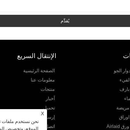
يُقدِّم
ات
الإنتقال السريع
ار الجو
الصفحة الرئيسية
لقيء
معلومات عنا
بارف
منتجات
اء
أخبار
 مريضة
تحميل
X
اوراق
إرسال استفسار
نحن نستخدم ملفات تع
 Airlaid
اتصل بنا
الموقع، وتخصيص المح