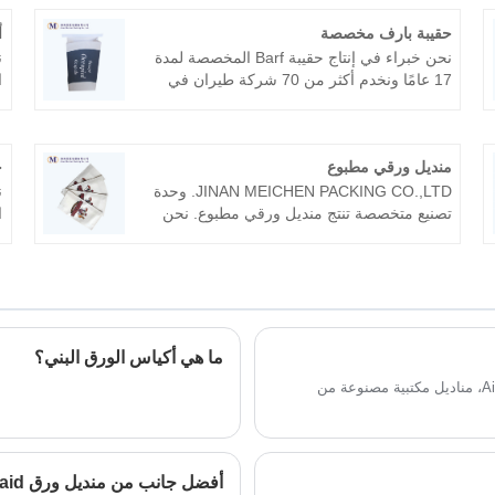
حقيبة بارف مخصصة
أ
نحن خبراء في إنتاج حقيبة Barf المخصصة لمدة
ن
17 عامًا ونخدم أكثر من 70 شركة طيران في
جميع أنحاء العالم، مثل طيران الإمارات،
الخطوط الجوية الأمريكية، خطوط دلتا الجوية،
ا
إلخ. نحن نسعى للحصول على أفضل المنتجات
منديل ورقي مطبوع
ح
الاستثنائية على الإطلاق، فرحة العملاء هي أكبر
متعة لدينا.
JINAN MEICHEN PACKING CO.,LTD. وحدة
ن
تصنيع متخصصة تنتج منديل ورقي مطبوع. نحن
نفترض أن متعة المنتج هي وجود مصنع، لذلك
ش
نربط أهمية ملحوظة بجودة المنتج. إن منديلنا
ك
الورقي المغطى بالهواء موثوق به ونأمل أن
ط
نتمكن من التعاون معك لفترة طويلة.
خ
ش
ما هي أكياس الورق البني؟
ورق كوكتيل من القماش القابل للتصرف غير قابل للطباعة من Airlaid، مناديل مكتبية مصنوعة من
أفضل جانب من منديل ورق Airlaid