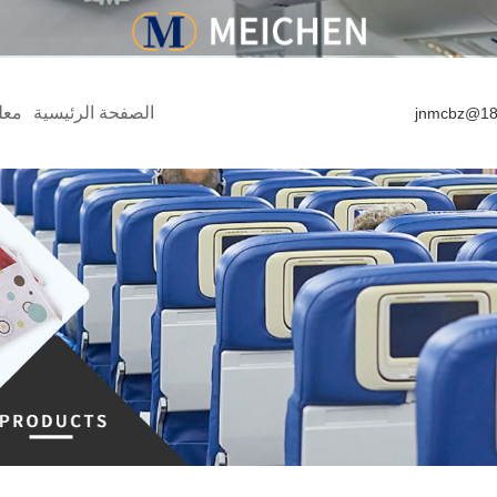
الصفحة الرئيسية
معل
jnmcbz@18