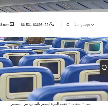
8.com
+86-531-83693499
Language
بيت
>
منتجات
>
حقيبة القيء للسفر بالطائرة من إميسيس