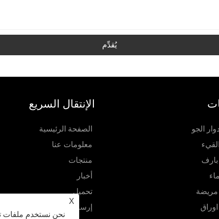
يُقدِّم
ات
الإنتقال السريع
ار الجو
الصفحة الرئيسية
لقيء
معلومات عنا
بارف
منتجات
اء
أخبار
 مريضة
تحميل
X
اوراق
إرسال استفسار
نحن نستخدم ملفات تع