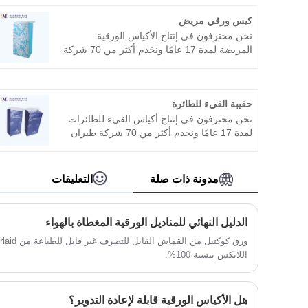
كيس ورقي مريض
نحن محترفون في إنتاج الأكياس الورقية
المريضة لمدة 17 عامًا ونخدم أكثر من 70 شركة
طيران في جميع أنحاء العالم، مثل طيران كاثي
باسيفيك، الخطوط الجوية السنغافورية، طيران
الإمارات، الخطوط الجوية الأمريكية، خطوط دلتا
حقيبة القيء للطائرة
الجوية، إلخ. نأمل أن نصبح شريكك على المدى
الطويل في الصين.
نحن محترفون في إنتاج أكياس القيء للطائرات
لمدة 17 عامًا ونخدم أكثر من 70 شركة طيران
في جميع أنحاء العالم، مثل الخطوط الجوية
القطرية وخطوط دلتا الجوية وما إلى ذلك. نحن
نتوقع أن نصبح شريكك على المدى الطويل في
مدونة ذات صلة
التعليقات
الصين.
الدليل النهائي للمناديل الورقية المغطاة بالهواء
اللاتكس بنسبة 100%.
هل الأكياس الورقية قابلة لإعادة التدوير؟