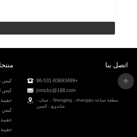
اتصل بنا
منتج
+86-531-83693499
كيس دو
jnmcbz@188.com
كيس ا
منطقة صناعة Shengjing ، zhangqiu ، جينان ،
حقيبة 
شاندونغ ، الصين
كيس م
حقيبة
حقيبة 