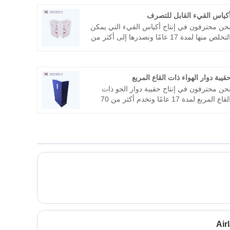
كياس القيء القابل للتصرف
حن محترفون في إنتاج أكياس القيء التي يمكن
التخلص منها لمدة 17 عامًا ونصدرها إلى أكثر من
20 دولة. نحن نسعى للحصول على منتجات عالية
لجودة، رضا العملاء هو أكبر متعة لنا.
قيبة دوار الهواء ذات القاع المربع
حن محترفون في إنتاج حقيبة دوار الجو ذات
القاع المربع لمدة 17 عامًا ونخدم أكثر من 70
ركة طيران في جميع أنحاء العالم، مثل طيران
اثي باسيفيك، الخطوط الجوية السنغافورية،
يران الإمارات، الخطوط الجوية الأمريكية،
طوط دلتا الجوية. إلخ. نحن نتوقع أن نصبح
ريكك على المدى الطويل في الصين.