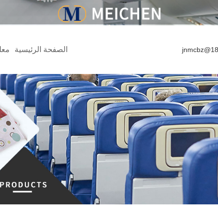
الصفحة الرئيسية
معل
jnmcbz@18