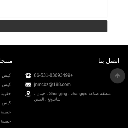
اتصل بنا
منتج
+86-531-83693499
كيس دو
jnmcbz@188.com
كيس ا
منطقة صناعة Shengjing ، zhangqiu ، جينان ،
حقيبة 
شاندونغ ، الصين
كيس م
حقيبة
حقيبة 