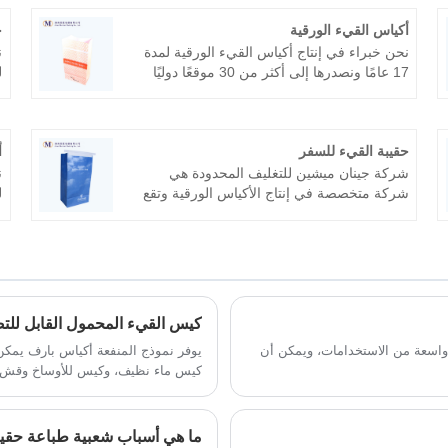
أكياس القيء الورقية
ح
نحن خبراء في إنتاج أكياس القيء الورقية لمدة
ن
17 عامًا ونصدرها إلى أكثر من 30 موقعًا دوليًا
في جميع أنحاء العالم، مثل الولايات المتحدة
ف
والمملكة المتحدة وغيرها. نحن نلتزم بروح
ب
السعي للعيش بغرامة مفرطة واكتسبنا ثقة
ا
حقيبة القيء للسفر
أ
العملاء. نحن نرحب ترحيبا حارا بمفاوضات
ا
المؤسسات التجارية مع العملاء القدامى
ا
شركة جينان ميشين للتغليف المحدودة هي
ن
والمحتملين.
شركة متخصصة في إنتاج الأكياس الورقية وتقع
في جينان وتم توصيلها في عام 2004 بمساحة
ش
تبلغ 20000 متر مربع. نقوم بتصنيع وتأثيث حقيبة
ا
القيء للسفر، وحقيبة القيء المطبوعة للجولة،
ا
وحقيبة ورقية للمشاكل الصحية، وما إلى ذلك.
ل
بالإضافة إلى ذلك، نقدم مجموعة كاملة من
المزودين لعملائنا، بدءًا من تصميم اللوحات
كيس القيء المحمول القابل لل
والطباعة وصنع الأكياس وحتى خدمة التصدير.
ة واسعة من الاستخدامات، ويمكن أن
يوفر نموذج المنفعة أكياس بارف يمكن 
كما يمكن الوصول إلى مزود OEM أيضًا.
كيس ماء نظيف، وكيس للأوساخ وقش.
ما هي أسباب شعبية طباعة حقيبة