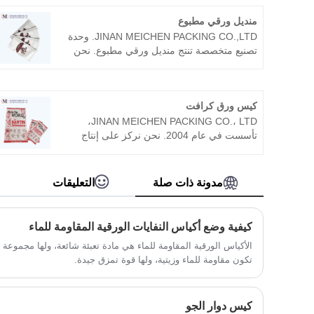
منديل ورقي مطبوع
JINAN MEICHEN PACKING CO.,LTD. وحدة
تصنيع متخصصة تنتج منديل ورقي مطبوع. نحن
نفترض أن متعة المنتج هي وجود مصنع، لذلك
نربط أهمية ملحوظة بجودة المنتج. إن منديلنا
الورقي المغطى بالهواء موثوق به ونأمل أن
كيس ورق كرافت
نتمكن من التعاون معك لفترة طويلة.
JINAN MEICHEN PACKING CO.، LTD،
تأسست في عام 2004. نحن نركز على إنتاج
جميع أنواع الأكياس الورقية، مثل حقيبة ورق
الكرافت، وحقيبة المختبر، وحقيبة المقبض وما
إلى ذلك. نحن ننتج منتجات عالية الجودة ونقدم
مدونة ذات صلة
التعليقات
خدمة جيدة للعديد من الشركات في جميع أنحاء
العالم ونحافظ على التشغيل الجيد معهم لسنوات
عديدة، ولم تحدث شكاوى كبيرة أبدًا.
كيفية وضع أكياس النفايات الورقية المقاومة للماء
الأكياس الورقية المقاومة للماء هي مادة تعبئة شائعة، ولها مجموع
تكون مقاومة للماء وزيتية، ولها قوة تمزق جيدة.
كيس دوار الجو