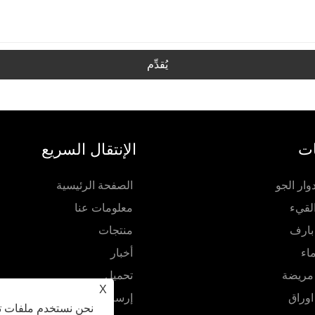
يُقدِّم
ات
الإنتقال السريع
ار الجو
الصفحة الرئيسية
لقيء
معلومات عنا
بارف
منتجات
اء
أخبار
 مريضة
تحميل
X
اوراق
إرسال استفسار
نحن نستخدم ملفات تع