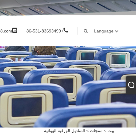
8.com
+86-531-83693499
Language
بيت
>
منتجات
>
المناديل الورقية الهوائية