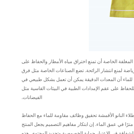
لمغلفة الخاصة أن تمنع اختراق مياه الأمطار والحفاظ على
رياضة لمنع انتشار الرائحة. تضع الصناعات الخاصة مثل فرق
اختبار في الحاويات العسكرية المقاومة للماء ، وهيكل الختم المعتمد من قبل معايير IP68 المقاومة للماء أن المعدات الدقيقة يمكن أن تعمل بشكل طبيعي في
للحفاظ على عقم الإمدادات الطبية في البيئات القاسية مثل
الفيضانات.
الطلاء النانو الأقمشة تحقيق وظائف مقاومة للماء مع الحفاظ
لى قابلية التنفس. تتيح تقنية اللحام بالليزر للطبقة تحقيق الترابط على المستوى الجزيئي ، ويتجاوز مؤشر مقاومة الضغط 20 مترًا في عمق الماء. إن ابتكار مفاهيم التصميم يجعل المنتج
 الشفافة في الاعتبار حماية الخصوصية وتحديد المحتوى. هذه