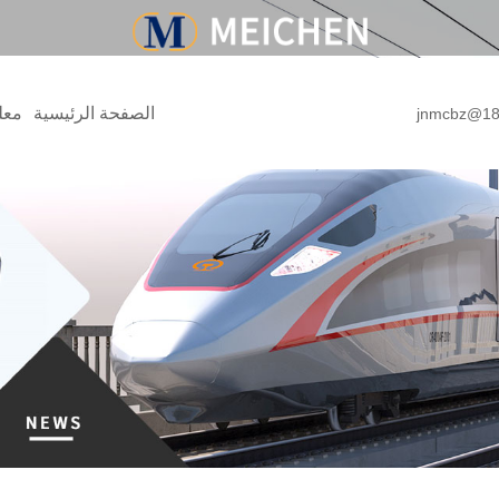
الصفحة الرئيسية
معل
jnmcbz@18