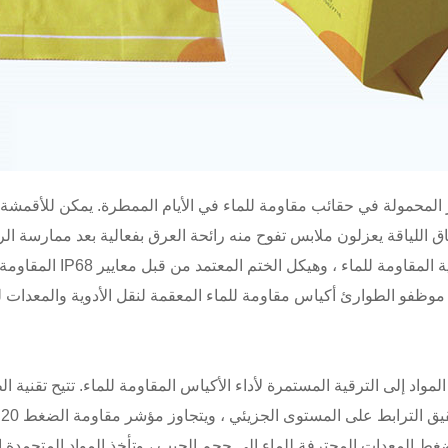
 المحمولة في حقائب مقاومة للماء في الأيام الممطرة. يمكن للأقمشة ا
 اللياقة يعزلون ملابس تفوح منه رائحة العرق بفعالية بعد ممارسة ال
المسح الهيدرولوجي أدوات 
م موظفو الطوارئ أكياس مقاومة للماء المعقمة لنقل الأدوية والمعدات 
مواد إلى الترقية المستمرة لأداء الأكياس المقاومة للماء. تتيح تقنية 
ع
م ضغط المعدات المحترفة للماء إلى حجم الجيب ، وتأخذ المواد المتجمدة