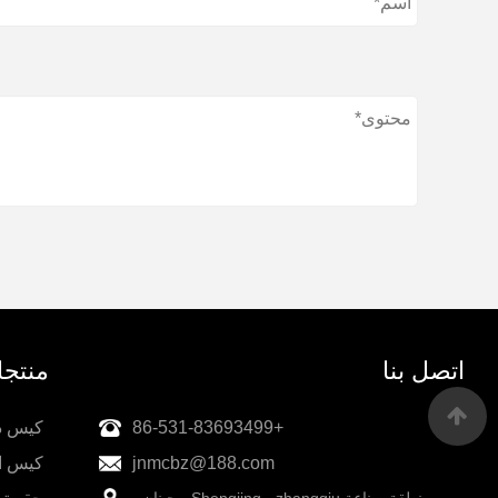
اتصل بنا
منتج
+86-531-83693499
كيس دو
jnmcbz@188.com
كيس ا