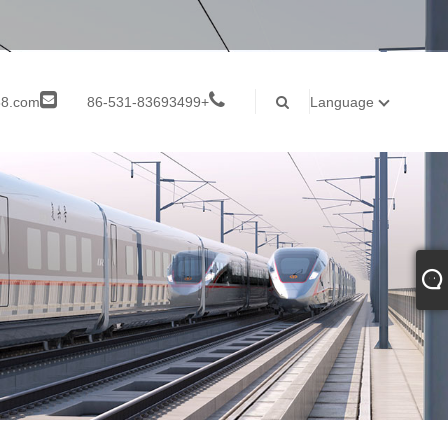
8.com
+86-531-83693499
Language