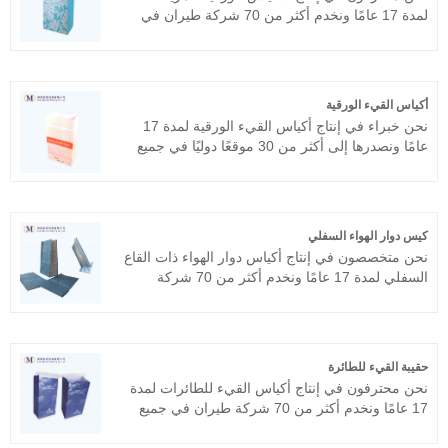
لمدة 17 عامًا ونخدم أكثر من 70 شركة طيران في
جميع أنحاء العالم، مثل طيران كاثي باسيفيك،
الخطوط الجوية السنغافورية، طيران الإمارات،
الخطوط الجوية الأمريكية، خطوط دلتا الجوية، إلخ.
نأمل أن نصبح شريكك على المدى الطويل في الصين.
أكياس القيء الورقية
نحن خبراء في إنتاج أكياس القيء الورقية لمدة 17
عامًا ونصدرها إلى أكثر من 30 موقعًا دوليًا في جميع
أنحاء العالم، مثل الولايات المتحدة والمملكة المتحدة
وغيرها. نحن نلتزم بروح السعي للعيش بغرامة
مفرطة واكتسبنا ثقة العملاء. نحن نرحب ترحيبا حارا
بمفاوضات المؤسسات التجارية مع العملاء القدامى
كيس دوار الهواء السفلي
والمحتملين.
نحن متخصصون في إنتاج أكياس دوار الهواء ذات القاع
السفلي لمدة 17 عامًا ونخدم أكثر من 70 شركة
طيران في جميع أنحاء العالم، مثل طيران كاثي
باسيفيك، الخطوط الجوية السنغافورية، طيران
الإمارات، الخطوط الجوية الأمريكية، خطوط دلتا
الجوية، إلخ. نحن نسعى للحصول على منتجات عالية
حقيبة القيء للطائرة
الجودة، رضا العملاء هو أكبر متعة لنا.
نحن محترفون في إنتاج أكياس القيء للطائرات لمدة
17 عامًا ونخدم أكثر من 70 شركة طيران في جميع
أنحاء العالم، مثل الخطوط الجوية القطرية وخطوط
دلتا الجوية وما إلى ذلك. نحن نتوقع أن نصبح شريكك