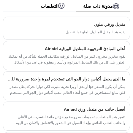
على المدى الطويل في الصين.
مدونة ذات صلة
التعليقات
منديل ورقي ملون
يقدم هذا المقال المناديل الملونة بالتفصيل.
أعلى المبادئ التوجيهية للمناديل الورقية Airlaid
نقوم بتخزين مخزون كبير من المناديل الورقية بتكاليف الجملة للتأكد من أنه يمكنك
العثور على كل من تلك المناديل المرغوبة وبأسعار معقولة في عدد من الأشكال
التي تناسب متطلبات شركتك بشكل مثالي.
ما الذي يجعل أكياس دوار الجو التي تستخدم لمرة واحدة ضرورية للسفر الآمن والمريح؟
يمكن أن يكون السفر جوًا أو بحرًا أو برا تجربة مثيرة، لكن دوار الحركة يظل مصدر
قلق شائع للمسافرين في جميع أنحاء العالم. تلعب أكياس دوار الجو التي تستخدم
لمرة واحدة دورًا حاسمًا في الحفاظ على النظافة والراحة وراحة البال أثناء
الرحلات. سواء كنت على متن الطائرات أو الحافلات أو السفن السياحية أو حتى في
أفضل جانب من منديل ورق Airlaid
بيئات الرعاية الصحية، تساعد هذه المنتجات البسيطة والفعالة في إدارة الانزعاج
غير المتوقع بكفاءة.
تتميز هذه المنتجات بتصميمات مدروسة مع خزائن مانعة للتسرب في الأعلى
والجانب لتجنب الفائض وإبعاد العميل عن الشعور بالانتعاش والأمان من اليوم.