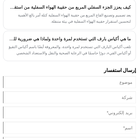
كيف يعزز الجزء السفلي المربع من حقيبة الهواء السفلية من استقرار الكيس ومنع النحل أو التسرب في بيئة متنقلة؟
يعد تصميم وتصنيع القاع المربع من حقيبة الهواء السفلية كتلة أمر بالغ الأهمية
لتحسين استقرار حقيبة الهواء السفلية في بيئة متنقلة.
ما هي أكياس بارف التي تستخدم لمرة واحدة ولماذا هي ضرورية للسفر والاستخدام الطبي
تلعب أكياس البارف التي تستخدم لمرة واحدة، والمعروفة أيضًا باسم أكياس التقيؤ
أو أكياس القيء، دورًا حاسمًا في الرعاية الصحية والنقل والاستعداد الشخصي
لحالات الطوارئ. صُممت هذه الأكياس ذات الاستخدام الواحد لمنع الانسكابات
والروائح والتلوث، وتُستخدم على نطاق واسع في المستشفيات وسيارات الإسعاف
إرسال استفسار
والطائرات وحتى المركبات العائلية. يستكشف هذا الدليل الشامل ماهية أكياس
البارف التي تستخدم لمرة واحدة، وكيفية عملها، وتطبيقاتها الرئيسية، وأنواع
المواد، والاعتبارات البيئية، وكيفية اختيار الحل المناسب لسيناريوهات مختلفة.
تسلط المقالة أيضًا الضوء على رؤى الصناعة من شركة Jinan Meichen Packing
Co.,Ltd، وهي شركة متخصصة في تصنيع منتجات التعبئة والتغليف التي تستخدم
لمرة واحدة.