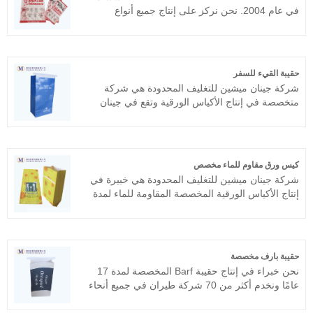
في عام 2004. نحن نركز على إنتاج جميع أنواع
الأكياس الورقية، مثل حقيبة ورق الكرافت، وحقيبة
المختبر، وحقيبة المقبض وما إلى ذلك. نحن ننتج
منتجات عالية الجودة ونقدم خدمة جيدة للعديد من
الشركات في جميع أنحاء العالم ونحافظ على التشغيل
حقيبة القيء للسفر
الجيد معهم لسنوات عديدة، ولم تحدث شكاوى كبيرة
شركة جينان ميشين للتغليف المحدودة هي شركة
أبدًا.
متخصصة في إنتاج الأكياس الورقية وتقع في جينان
وتم توصيلها في عام 2004 بمساحة تبلغ 20000 متر
مربع. نقوم بتصنيع وتأثيث حقيبة القيء للسفر، وحقيبة
القيء المطبوعة للجولة، وحقيبة ورقية للمشاكل
الصحية، وما إلى ذلك. بالإضافة إلى ذلك، نقدم
كيس ورق مقاوم للماء مخصص
مجموعة كاملة من المزودين لعملائنا، بدءًا من تصميم
شركة جينان ميشين للتغليف المحدودة هي خبيرة في
اللوحات والطباعة وصنع الأكياس وحتى خدمة التصدير.
إنتاج الأكياس الورقية المخصصة المقاومة للماء لمدة
كما يمكن الوصول إلى مزود OEM أيضًا.
17 عامًا والتصدير إلى أكثر من 20 موقعًا دوليًا. نحن
نسعى للحصول على أفضل المنتجات من الدرجة
الأولى على الإطلاق، وفخر العملاء هو أكبر متعة لدينا.
نرحب ترحيبًا حارًا بالأصدقاء من جميع مناحي أنماط
حقيبة بارف مخصصة
الحياة لزيارة الأعمال التجارية والنظر فيها والتفاوض
نحن خبراء في إنتاج حقيبة Barf المخصصة لمدة 17
بشأنها، ونأمل بلا شك في الفوز معك!
عامًا ونخدم أكثر من 70 شركة طيران في جميع أنحاء
العالم، مثل طيران الإمارات، الخطوط الجوية
الأمريكية، خطوط دلتا الجوية، إلخ. نحن نسعى