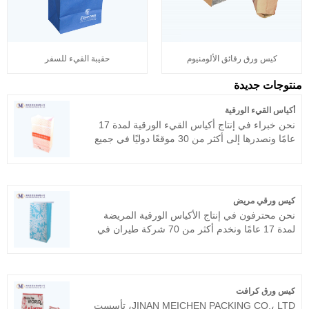
كيس ورق رقائق الألومنيوم
حقيبة القيء للسفر
منتوجات جديدة
أكياس القيء الورقية
نحن خبراء في إنتاج أكياس القيء الورقية لمدة 17
عامًا ونصدرها إلى أكثر من 30 موقعًا دوليًا في جميع
أنحاء العالم، مثل الولايات المتحدة والمملكة المتحدة
وغيرها. نحن نلتزم بروح السعي للعيش بغرامة
مفرطة واكتسبنا ثقة العملاء. نحن نرحب ترحيبا حارا
بمفاوضات المؤسسات التجارية مع العملاء القدامى
كيس ورقي مريض
والمحتملين.
نحن محترفون في إنتاج الأكياس الورقية المريضة
لمدة 17 عامًا ونخدم أكثر من 70 شركة طيران في
جميع أنحاء العالم، مثل طيران كاثي باسيفيك،
الخطوط الجوية السنغافورية، طيران الإمارات،
الخطوط الجوية الأمريكية، خطوط دلتا الجوية، إلخ.
نأمل أن نصبح شريكك على المدى الطويل في الصين.
كيس ورق كرافت
JINAN MEICHEN PACKING CO.، LTD، تأسست