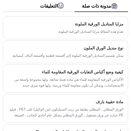
للحصول على أفضل المنتجات الاستثنائية على
مدونة ذات صلة
التعليقات
الإطلاق، فرحة العملاء هي أكبر متعة لدينا.
مزايا المناديل الورقية الملونة
تقدم هذه المقالة مزايا المناديل الورقية الملونة.
نوع منديل الورق الملون
يمكن تقسيم المناديل الورقية الملونة إلى أقمشة قطنية وأقمشة ألياف كيميائية.
كيفية وضع أكياس النفايات الورقية المقاومة للماء
الأكياس الورقية المقاومة للماء هي مادة تعبئة شائعة، ولها مجموعة واسعة من
الاستخدامات، ويمكن أن تكون مقاومة للماء وزيتية، ولها قوة تمزق جيدة.
مادة حقيبة بارف
الورق المطلي ، المطلي بطبقة من زيت السيليكون (من الوكيل) على PET ، فيلم
PE عبارة عن ورق مصقول ، الورق المطلي بشكل عام أحادي الجانب ، الصيغة
المختلفة عن قوة مختلفة ، اختبار الكاكاو يقاس الدرجة من النوع ، مثل نطاق 15G ،
25G إلى 80G ، أصغر قيمة القوة صغيرة ، على العكس من ذلك ، كبيرة (أو: