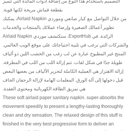
التصميم باستخدام هذا النوع من إضافة أدوات المائدة التي تتميز
بقطعة قماش مريحة لكنها قوية.
من خلال التواصل مع كبار صانعي وموردي Airlaid Napkin، يمكنك
تطوير أعمالك الصغيرة وإرضاء عملائك بالمنتجات والخدمات
الرائدة. في ExportHub، ستكتشف موردي Airlaid Napkin
والشركات التي ترغب في تلبية احتياجاتك على موقع الويب العالمي.
المنتج غير المطبوخ عبارة عن لب زغب من الخشب اللين ذو ألياف
طويلة جدًا في شكل لفات. تتم إزالة اللب من اللب في المطرقة.
إزالة الاهتزاز هي العملية الكاملة لتحرير الألياف من بعضها البعض
قبل دخولها إلى آلة الورق. المعلمات الهامة لإزالة الرجفان الجاف
هي تمزيق الطاقة الكهربائية ومحتوى العقدة.
These soft airlaid paper sanitary napkin. super-absorbs the
movement speedily to present a lengthy-lasting thoroughly
clean and dry sensation. The relaxed design of this stuff is
finished in the very best progressive form to deliver an