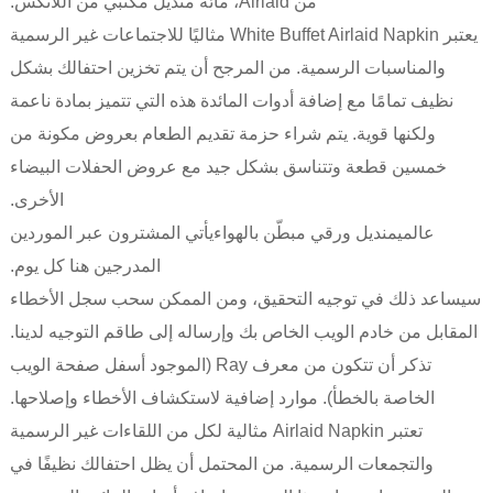
من Airlaid، مائة منديل مكتبي من اللاتكس.
يعتبر White Buffet Airlaid Napkin مثاليًا للاجتماعات غير الرسمية
والمناسبات الرسمية. من المرجح أن يتم تخزين احتفالك بشكل
نظيف تمامًا مع إضافة أدوات المائدة هذه التي تتميز بمادة ناعمة
ولكنها قوية. يتم شراء حزمة تقديم الطعام بعروض مكونة من
خمسين قطعة وتتناسق بشكل جيد مع عروض الحفلات البيضاء
الأخرى.
عالمي
منديل ورقي مبطّن بالهواء
يأتي المشترون عبر الموردين
المدرجين هنا كل يوم.
سيساعد ذلك في توجيه التحقيق، ومن الممكن سحب سجل الأخطاء
المقابل من خادم الويب الخاص بك وإرساله إلى طاقم التوجيه لدينا.
تذكر أن تتكون من معرف Ray (الموجود أسفل صفحة الويب
الخاصة بالخطأ). موارد إضافية لاستكشاف الأخطاء وإصلاحها.
تعتبر Airlaid Napkin مثالية لكل من اللقاءات غير الرسمية
والتجمعات الرسمية. من المحتمل أن يظل احتفالك نظيفًا في